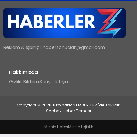
TEKNOLOJI
MAGAZIN
Reklam & İşbirliği:
habersonuclari@gmail.com
YAŞAM
Hakkımızda
Gizlilik Bildirimi
Künye
İletişim
Copyright © 2026 Tüm hakları HABERLERZ 'de saklıdır.
Seobaz Haber Teması
Mersin Haber
Mersin Lojistik