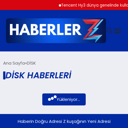
Tencent Hy3 dünya genelinde kulla
GÜNDEM
Ana Sayfa
DİSK
DİSK HABERLERI
SIYASET
DÜNYA
Yükleniyor...
EKONOMI
Haberin Doğru Adresi Z kuşağının Yeni Adresi
SPOR