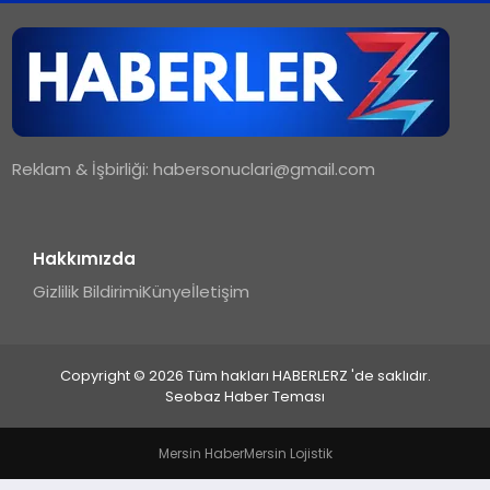
TEKNOLOJI
MAGAZIN
Reklam & İşbirliği:
habersonuclari@gmail.com
YAŞAM
Hakkımızda
Gizlilik Bildirimi
Künye
İletişim
Copyright © 2026 Tüm hakları HABERLERZ 'de saklıdır.
Seobaz Haber Teması
Mersin Haber
Mersin Lojistik