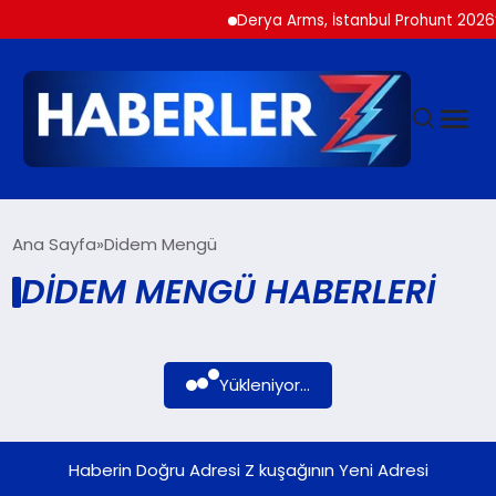
Derya Arms, İstanbul Prohunt 2026’d
GÜNDEM
Ana Sayfa
Didem Mengü
DIDEM MENGÜ HABERLERI
SIYASET
DÜNYA
Yükleniyor...
EKONOMI
Haberin Doğru Adresi Z kuşağının Yeni Adresi
SPOR