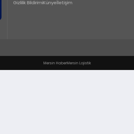
Gizlilik Bildirimi
Künye
İletişim
Mersin Haber
Mersin Lojistik