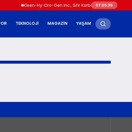
Kleen-Hy-Dro-Gen Inc., Sıfır Karbon Emisyonlu Hidrojen 
07:05:35
POR
TEKNOLOJI
MAGAZIN
YAŞAM