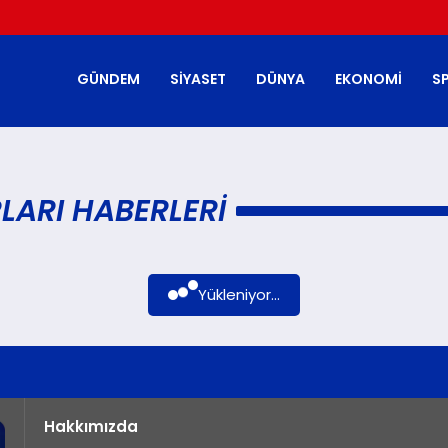
GÜNDEM
SIYASET
DÜNYA
EKONOMI
S
ARI HABERLERI
Yükleniyor...
Hakkımızda