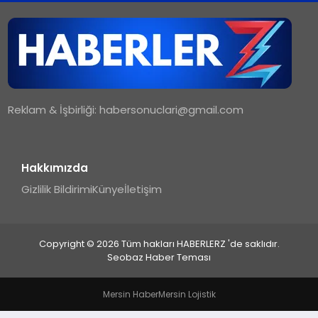
TEKNOLOJI
MAGAZIN
Reklam & İşbirliği:
habersonuclari@gmail.com
YAŞAM
Hakkımızda
Gizlilik Bildirimi
Künye
İletişim
Copyright © 2026 Tüm hakları HABERLERZ 'de saklıdır.
Seobaz Haber Teması
Mersin Haber
Mersin Lojistik