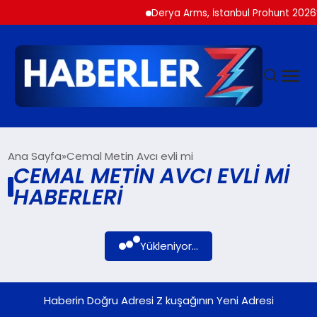
Derya Arms, İstanbul Prohunt 2026’d
GÜNDEM
Ana Sayfa
Cemal Metin Avcı evli mi
CEMAL METIN AVCI EVLI MI
HABERLERI
SIYASET
DÜNYA
Yükleniyor...
EKONOMI
Haberin Doğru Adresi Z kuşağının Yeni Adresi
SPOR