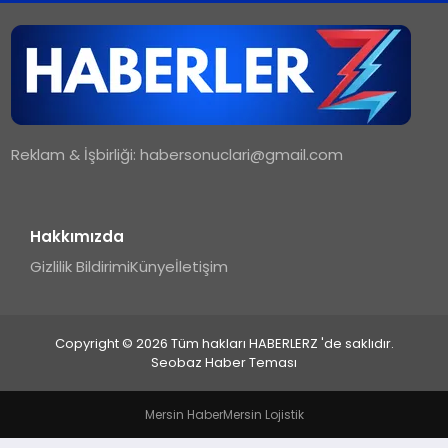
TEKNOLOJI
MAGAZIN
Reklam & İşbirliği:
habersonuclari@gmail.com
YAŞAM
Hakkımızda
Gizlilik Bildirimi
Künye
İletişim
Copyright © 2026 Tüm hakları HABERLERZ 'de saklıdır.
Seobaz Haber Teması
Mersin Haber
Mersin Lojistik