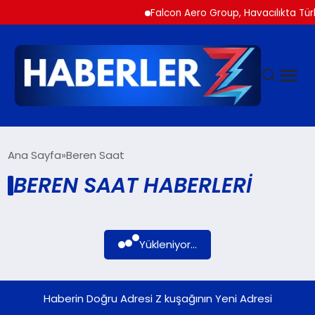
Falcon Aero Group, Havacılıkta Türk
GÜNDEM
Ana Sayfa
Beren Saat
BEREN SAAT HABERLERI
SIYASET
DÜNYA
Yükleniyor...
EKONOMI
Haberin Doğru Adresi Z kuşağının Yeni Adresi
SPOR