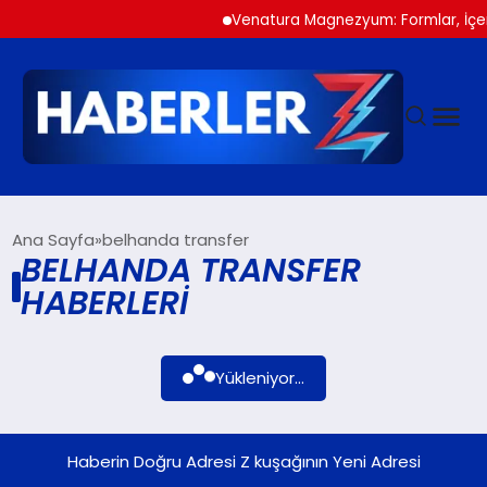
Venatura Magnezyum: Formlar, İçerik 
GÜNDEM
Ana Sayfa
belhanda transfer
BELHANDA TRANSFER
HABERLERI
SIYASET
DÜNYA
Yükleniyor...
EKONOMI
Haberin Doğru Adresi Z kuşağının Yeni Adresi
SPOR