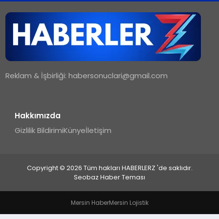
TEKNOLOJI
MAGAZIN
Reklam & İşbirliği:
habersonuclari@gmail.com
YAŞAM
Hakkımızda
Gizlilik Bildirimi
Künye
İletişim
Copyright © 2026 Tüm hakları HABERLERZ 'de saklıdır.
Seobaz Haber Teması
Mersin Haber
Mersin Lojistik