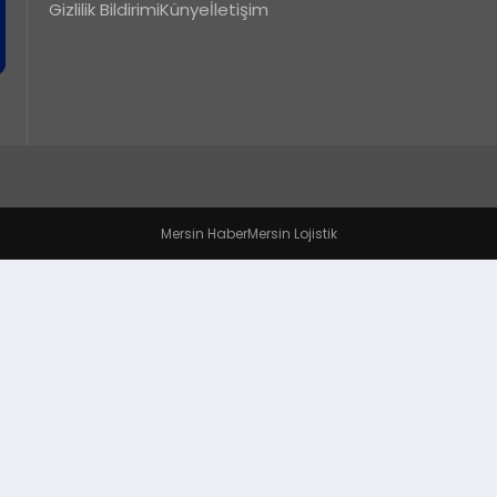
Gizlilik Bildirimi
Künye
İletişim
Mersin Haber
Mersin Lojistik