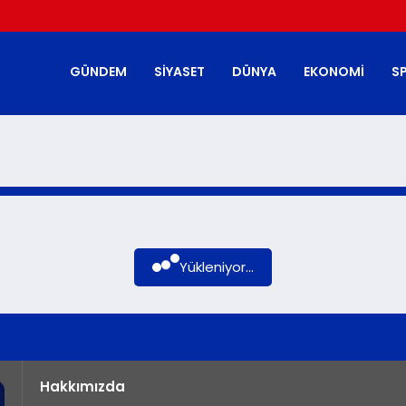
GÜNDEM
SIYASET
DÜNYA
EKONOMI
S
Yükleniyor...
Hakkımızda