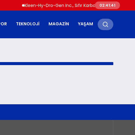
Kleen-Hy-Dro-Gen Inc., Sıfır Karbon Emisyonlu Hidrojen
02:41:41
POR
TEKNOLOJI
MAGAZIN
YAŞAM