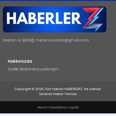
TEKNOLOJI
MAGAZIN
Reklam & İşbirliği:
habersonuclari@gmail.com
YAŞAM
Hakkımızda
Gizlilik Bildirimi
Künye
İletişim
Copyright © 2026 Tüm hakları HABERLERZ 'de saklıdır.
Seobaz Haber Teması
Mersin Haber
Mersin Lojistik