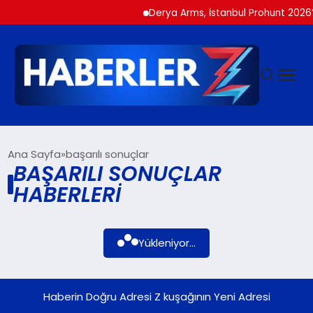
Derya Arms, İstanbul Prohunt 2026’d
GÜNDEM
Ana Sayfa
başarılı sonuçlar
BAŞARILI SONUÇLAR
HABERLERI
SIYASET
DÜNYA
Yükleniyor...
EKONOMI
Haberin Doğru Adresi Z kuşağının Yeni Adresi
SPOR