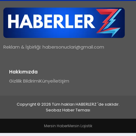
TEKNOLOJI
MAGAZIN
Reklam & İşbirliği:
habersonuclari@gmail.com
YAŞAM
Hakkımızda
Gizlilik Bildirimi
Künye
İletişim
Copyright © 2026 Tüm hakları HABERLERZ 'de saklıdır.
Seobaz Haber Teması
Mersin Haber
Mersin Lojistik