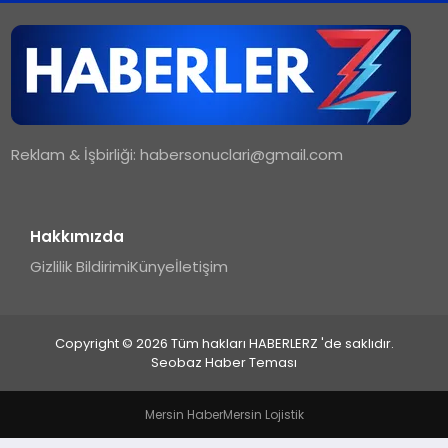
TEKNOLOJI
MAGAZIN
Reklam & İşbirliği:
habersonuclari@gmail.com
YAŞAM
Hakkımızda
Gizlilik Bildirimi
Künye
İletişim
Copyright © 2026 Tüm hakları HABERLERZ 'de saklıdır.
Seobaz Haber Teması
Mersin Haber
Mersin Lojistik