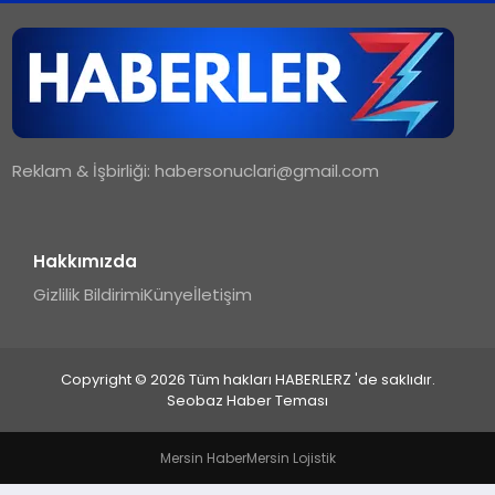
TEKNOLOJI
MAGAZIN
Reklam & İşbirliği:
habersonuclari@gmail.com
YAŞAM
Hakkımızda
Gizlilik Bildirimi
Künye
İletişim
Copyright © 2026 Tüm hakları HABERLERZ 'de saklıdır.
Seobaz Haber Teması
Mersin Haber
Mersin Lojistik