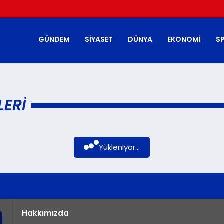
GÜNDEM
SIYASET
DÜNYA
EKONOMI
S
ERI
Yükleniyor...
Hakkımızda