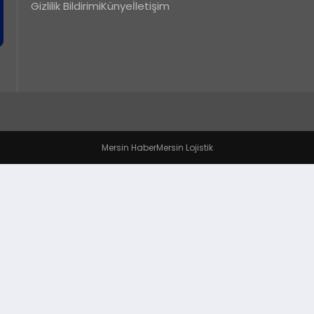
Gizlilik Bildirimi
Künye
İletişim
Mersin Haber
Mersin Lojistik