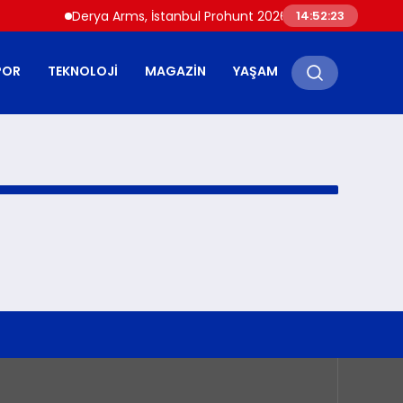
Derya Arms, İstanbul Prohunt 2026’da yeni nesil ürünle
14:52:23
POR
TEKNOLOJI
MAGAZIN
YAŞAM