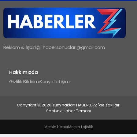
TEKNOLOJI
MAGAZIN
Reklam & İşbirliği:
habersonuclari@gmail.com
YAŞAM
Hakkımızda
Gizlilik Bildirimi
Künye
İletişim
Copyright © 2026 Tüm hakları HABERLERZ 'de saklıdır.
Seobaz Haber Teması
Mersin Haber
Mersin Lojistik