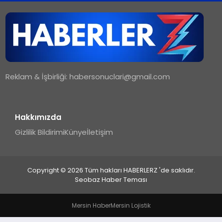
TEKNOLOJI
MAGAZIN
Reklam & İşbirliği:
habersonuclari@gmail.com
YAŞAM
Hakkımızda
Gizlilik Bildirimi
Künye
İletişim
Copyright © 2026 Tüm hakları HABERLERZ 'de saklıdır.
Seobaz Haber Teması
Mersin Haber
Mersin Lojistik