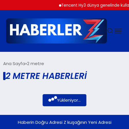
Tencent Hy3 dünya genelinde kulla
GÜNDEM
Ana Sayfa
2 metre
2 METRE HABERLERI
SIYASET
DÜNYA
Yükleniyor...
EKONOMI
Haberin Doğru Adresi Z kuşağının Yeni Adresi
SPOR