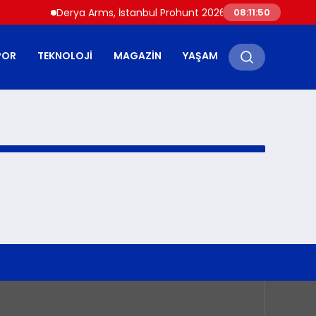
Derya Arms, İstanbul Prohunt 2026’da yeni nesil ürünle
08:11:50
POR
TEKNOLOJI
MAGAZIN
YAŞAM