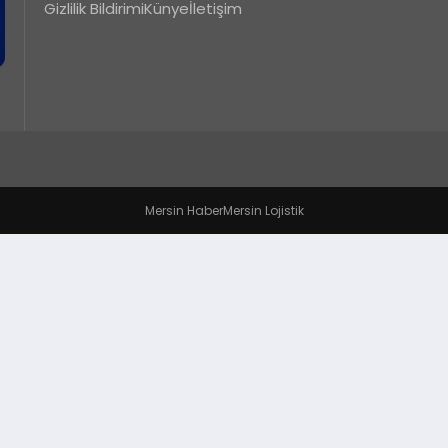
Gizlilik Bildirimi
Künye
İletişim
Mersin Haber
Mersin Lojistik