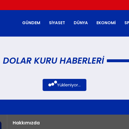
GÜNDEM
SIYASET
DÜNYA
EKONOMI
S
 DOLAR KURU HABERLERI
Yükleniyor...
Hakkımızda