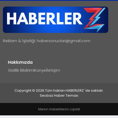
TEKNOLOJI
MAGAZIN
Reklam & İşbirliği:
habersonuclari@gmail.com
YAŞAM
Hakkımızda
Gizlilik Bildirimi
Künye
İletişim
Copyright © 2026 Tüm hakları HABERLERZ 'de saklıdır.
Seobaz Haber Teması
Mersin Haber
Mersin Lojistik