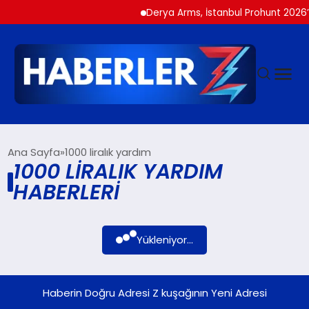
Derya Arms, İstanbul Prohunt 2026’d
GÜNDEM
Ana Sayfa
1000 liralık yardım
1000 LIRALIK YARDIM
HABERLERI
SIYASET
DÜNYA
Yükleniyor...
EKONOMI
Haberin Doğru Adresi Z kuşağının Yeni Adresi
SPOR