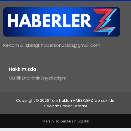
TEKNOLOJI
MAGAZIN
Reklam & İşbirliği:
habersonuclari@gmail.com
YAŞAM
Hakkımızda
Gizlilik Bildirimi
Künye
İletişim
Copyright © 2026 Tüm hakları HABERLERZ 'de saklıdır.
Seobaz Haber Teması
Mersin Haber
Mersin Lojistik