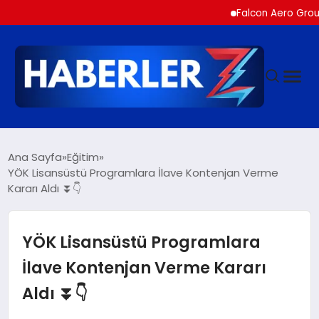
Falcon Aero Group, Hava
GÜNDEM
Ana Sayfa
Eğitim
YÖK Lisansüstü Programlara İlave Kontenjan Verme
Kararı Aldı ⏬👇
SIYASET
DÜNYA
YÖK Lisansüstü Programlara
İlave Kontenjan Verme Kararı
EKONOMI
Aldı ⏬👇
SPOR