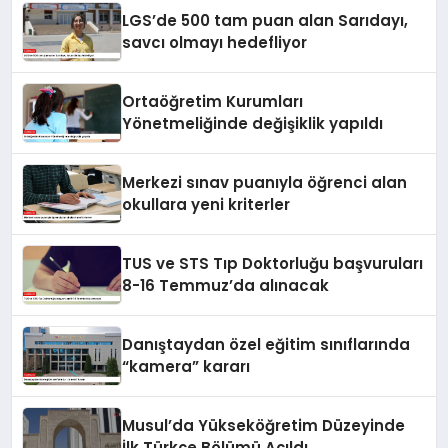
LGS’de 500 tam puan alan Sarıdayı,
savcı olmayı hedefliyor
Ortaöğretim Kurumları
Yönetmeliğinde değişiklik yapıldı
Merkezi sınav puanıyla öğrenci alan
okullara yeni kriterler
TUS ve STS Tıp Doktorluğu başvuruları
8-16 Temmuz’da alınacak
Danıştaydan özel eğitim sınıflarında
“kamera” kararı
Musul’da Yükseköğretim Düzeyinde
İlk Türkçe Bölümü Açıldı