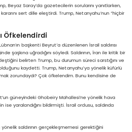
ump, Beyaz Saray’da gazetecilerin sorularını yanıtlarken,
kararını sert dille eleştirdi. Trump, Netanyahu’nun “hiçbir
 Öfkelendirdi
übnan’ın başkenti Beyrut’a düzenlenen İsrail saldırısı
de şaşkına uğradığını söyledi. Saldırının, İran ile kritik bir
ştiğini belirten Trump, bu durumun süreci sarstığını ve
lduğunu kaydetti. Trump, Netanyahu’ya yönelik küfürlü
yapmak zorundaydı? Çok öfkelendim. Bunu kendisine de
rut’un güneyindeki Ghobeiry Mahallesi’ne yönelik hava
in ise yaralandığını bildirmişti. İsrail ordusu, saldırıda
.
yönelik saldırının gerçekleşmemesi gerektiğini