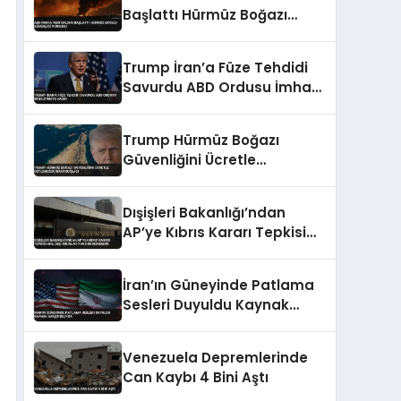
Başlattı Hürmüz Boğazı
Güvenliği Vurgusu
Trump İran’a Füze Tehdidi
Savurdu ABD Ordusu İmha
Etmeye Hazır
Trump Hürmüz Boğazı
Güvenliğini Ücretle
Üstlenecek İran’ı Suçladı
Dışişleri Bakanlığı’ndan
AP’ye Kıbrıs Kararı Tepkisi
Akıl Dışı İddialar Yok
Hükmündedir
İran’ın Güneyinde Patlama
Sesleri Duyuldu Kaynak
Araştırılıyor
Venezuela Depremlerinde
Can Kaybı 4 Bini Aştı