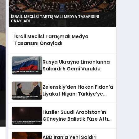
İsrail Meclisi Tartışmalı Medya
Tasarısını Onayladı
Rusya Ukrayna Limanlarına
Saldırdı 5 Gemi Vuruldu
Zelenskiy’den Hakan Fidan’a
Liyakat Nişanı Türkiye’ye
Barış Teşekkürü
Husiler Suudi Arabistan’ın
Güneyine Balistik Füze Attı
Hava Savunması Devreye
Girdi
ABD İran’a Yeni Saldırı