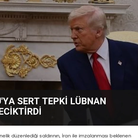
elik düzenlediği saldırının, İran ile imzalanması beklenen