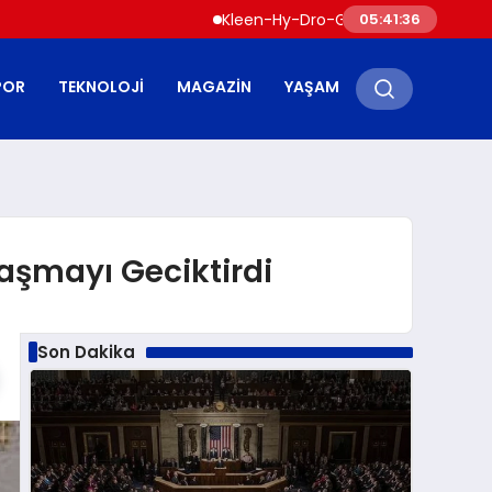
Kleen-Hy-Dro-Gen Inc., Sıfır Karbon Emisyo
05:41:37
POR
TEKNOLOJI
MAGAZIN
YAŞAM
aşmayı Geciktirdi
Son Dakika