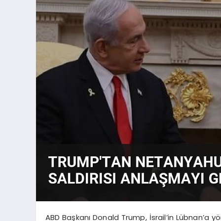
ABD Başkanı Donald Trump, İsrail’in Lübnan’a yön