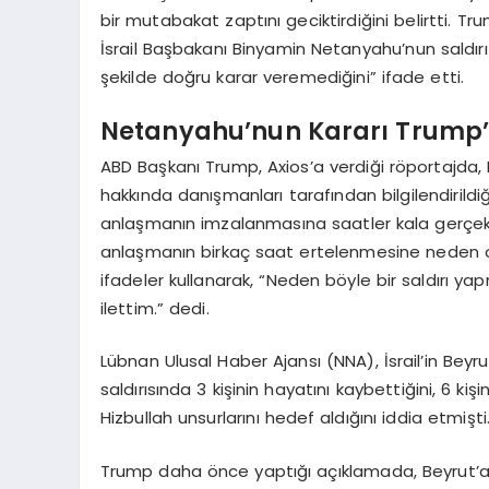
bir mutabakat zaptını geciktirdiğini belirtti. Tr
İsrail Başbakanı Binyamin Netanyahu’nun saldırı 
şekilde doğru karar veremediğini” ifade etti.
Netanyahu’nun Kararı Trump’ı
ABD Başkanı Trump, Axios’a verdiği röportajda, L
hakkında danışmanları tarafından bilgilendirildiğin
anlaşmanın imzalanmasına saatler kala gerçekle
anlaşmanın birkaç saat ertelenmesine neden o
ifadeler kullanarak, “Neden böyle bir saldırı 
ilettim.” dedi.
Lübnan Ulusal Haber Ajansı (NNA), İsrail’in Bey
saldırısında 3 kişinin hayatını kaybettiğini, 6 kişin
Hizbullah unsurlarını hedef aldığını iddia etmişti
Trump daha önce yaptığı açıklamada, Beyrut’a 