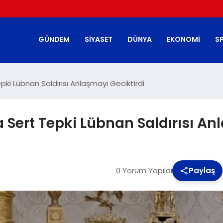
GÜNDEM
SIYASET
DÜNYA
EKONOMI
S
i Lübnan Saldırısı Anlaşmayı Geciktirdi
ert Tepki Lübnan Saldırısı Anl
0 Yorum Yapıldı
Paylaş