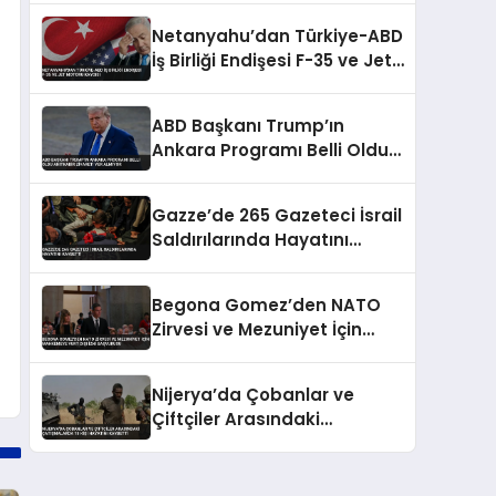
Netanyahu’dan Türkiye-ABD
İş Birliği Endişesi F-35 ve Jet
Motoru Kaygısı
ABD Başkanı Trump’ın
Ankara Programı Belli Oldu
Anıtkabir Ziyareti Yer
Almıyor
Gazze’de 265 Gazeteci İsrail
Saldırılarında Hayatını
Kaybetti
Begona Gomez’den NATO
Zirvesi ve Mezuniyet İçin
Mahkemeye Yurt Dışı İzni
Başvurusu
Nijerya’da Çobanlar ve
Çiftçiler Arasındaki
Çatışmalarda 18 Kişi
Hayatını Kaybetti