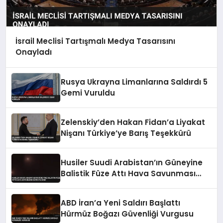
İsrail Meclisi Tartışmalı Medya Tasarısını
Onayladı
Rusya Ukrayna Limanlarına Saldırdı 5
Gemi Vuruldu
Zelenskiy’den Hakan Fidan’a Liyakat
Nişanı Türkiye’ye Barış Teşekkürü
Husiler Suudi Arabistan’ın Güneyine
Balistik Füze Attı Hava Savunması
Devreye Girdi
ABD İran’a Yeni Saldırı Başlattı
Hürmüz Boğazı Güvenliği Vurgusu