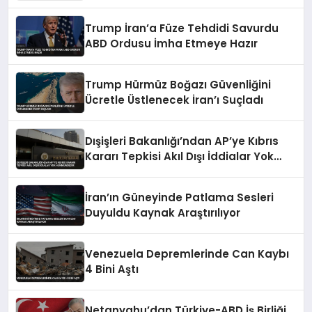
Trump İran’a Füze Tehdidi Savurdu
ABD Ordusu İmha Etmeye Hazır
Trump Hürmüz Boğazı Güvenliğini
Ücretle Üstlenecek İran’ı Suçladı
Dışişleri Bakanlığı’ndan AP’ye Kıbrıs
Kararı Tepkisi Akıl Dışı İddialar Yok
Hükmündedir
İran’ın Güneyinde Patlama Sesleri
Duyuldu Kaynak Araştırılıyor
Venezuela Depremlerinde Can Kaybı
4 Bini Aştı
Netanyahu’dan Türkiye-ABD İş Birliği