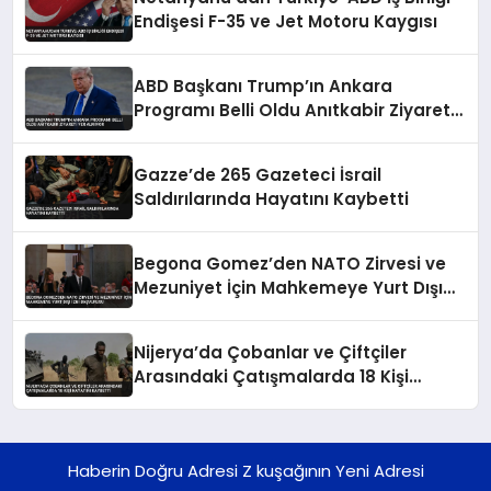
Endişesi F-35 ve Jet Motoru Kaygısı
ABD Başkanı Trump’ın Ankara
Programı Belli Oldu Anıtkabir Ziyareti
Yer Almıyor
Gazze’de 265 Gazeteci İsrail
Saldırılarında Hayatını Kaybetti
Begona Gomez’den NATO Zirvesi ve
Mezuniyet İçin Mahkemeye Yurt Dışı
İzni Başvurusu
Nijerya’da Çobanlar ve Çiftçiler
Arasındaki Çatışmalarda 18 Kişi
Hayatını Kaybetti
Haberin Doğru Adresi Z kuşağının Yeni Adresi