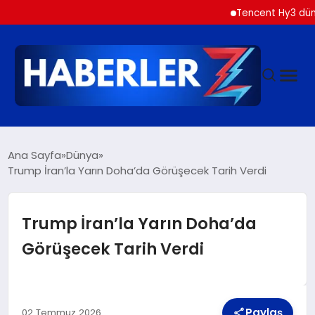
Tencent Hy3 dünya gene
GÜNDEM
Ana Sayfa
Dünya
Trump İran’la Yarın Doha’da Görüşecek Tarih Verdi
SIYASET
Trump İran’la Yarın Doha’da
DÜNYA
Görüşecek Tarih Verdi
EKONOMI
Paylaş
02 Temmuz 2026
SPOR